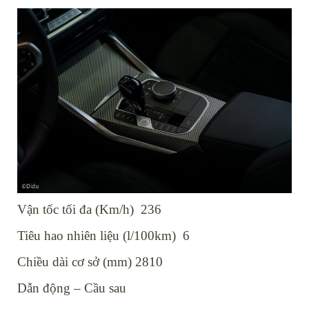
Vận tốc tối đa (Km/h) 236
Tiêu hao nhiên liệu (l/100km) 6
Chiều dài cơ sở (mm) 2810
Dẫn động – Cầu sau