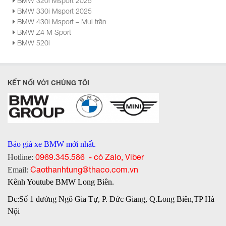
BMW 320i Msport 2025
BMW 330i Msport 2025
BMW 430i Msport – Mui trần
BMW Z4 M Sport
BMW 520i
KẾT NỐI VỚI CHÚNG TÔI
Báo giá xe BMW mới nhất.
0969.345.586 - có Zalo, Viber
Hotline:
Caothanhtung@thaco.com.vn
Email:
Kênh Youtube BMW Long Biên.
Đc:Số 1 đường Ngô Gia Tự, P. Đức Giang, Q.Long Biên,TP Hà
Nội