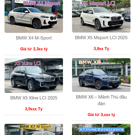
BMW X5 Msport LCI 2025
BMW X4 M-Sport
3,8xx Tỷ
Giá từ 2,3xx tỷ
BMW X6 – Mãnh Thú đầu
BMW X5 Xline LCI 2025
đàn
3,9xxx Tỷ
Giá từ 3,xxx tỷ