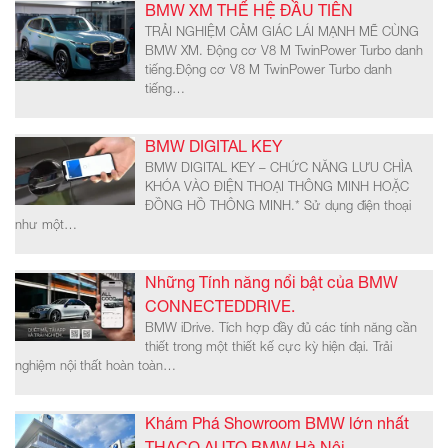
BMW XM THẾ HỆ ĐẦU TIÊN
TRẢI NGHIỆM CẢM GIÁC LÁI MẠNH MẼ CÙNG
BMW XM. Động cơ V8 M TwinPower Turbo danh
tiếng.Động cơ V8 M TwinPower Turbo danh
tiếng…
BMW DIGITAL KEY
BMW DIGITAL KEY – CHỨC NĂNG LƯU CHÌA
KHÓA VÀO ĐIỆN THOẠI THÔNG MINH HOẶC
ĐỒNG HỒ THÔNG MINH.* Sử dụng điện thoại
như một…
Những Tính năng nổi bật của BMW
CONNECTEDDRIVE.
BMW iDrive. Tích hợp đầy đủ các tính năng cần
thiết trong một thiết kế cực kỳ hiện đại. Trải
nghiệm nội thất hoàn toàn…
Khám Phá Showroom BMW lớn nhất
THACO AUTO BMW Hà Nội