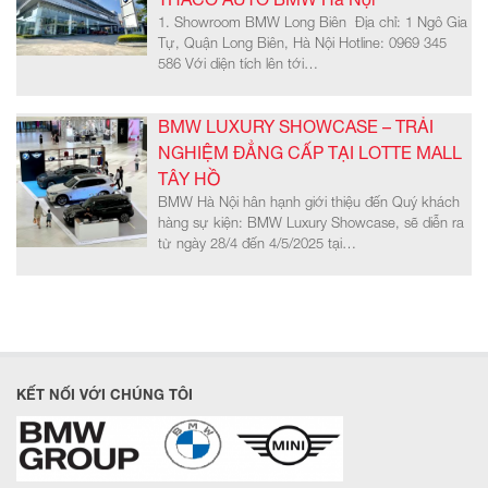
1. Showroom BMW Long Biên Địa chỉ: 1 Ngô Gia
Tự, Quận Long Biên, Hà Nội Hotline: 0969 345
586 Với diện tích lên tới…
BMW LUXURY SHOWCASE – TRẢI
NGHIỆM ĐẲNG CẤP TẠI LOTTE MALL
TÂY HỒ
BMW Hà Nội hân hạnh giới thiệu đến Quý khách
hàng sự kiện: BMW Luxury Showcase, sẽ diễn ra
từ ngày 28/4 đến 4/5/2025 tại…
KẾT NỐI VỚI CHÚNG TÔI