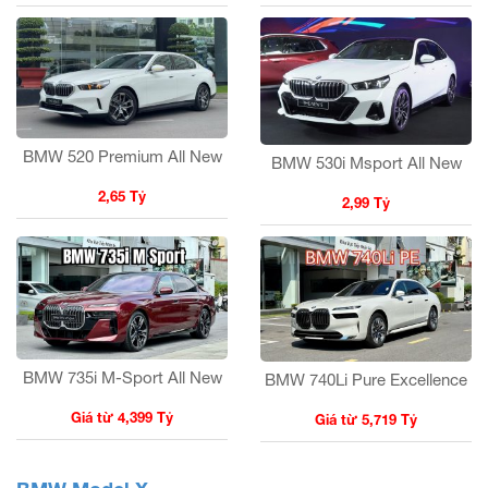
BMW 520 Premium All New
BMW 530i Msport All New
2,65 Tỷ
2,99 Tỷ
BMW 735i M-Sport All New
BMW 740Li Pure Excellence
Giá từ 4,399 Tỷ
Giá từ 5,719 Tỷ