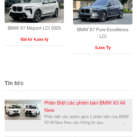
BMW X7 Msport LCI 2025
BMW X7 Pure Excellence
LCI
Giá từ 4,xxx tỷ
5,xxx Tỷ
Tin tức
Phân Biệt các phiên bản BMW X3 All
New
Phần biệt các option giữa 2 phiên bản của BMW
X3 All New theo các thông tin sau: …