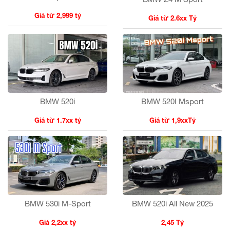
Giá từ 2,999 tỷ
Giá từ 2.6xx Tỷ
BMW 520i
BMW 520I Msport
Giá từ 1.7xx tỷ
Giá từ 1,9xxTỷ
BMW 530i M-Sport
BMW 520i All New 2025
Giá 2,2xx tỷ
2,45 Tỷ